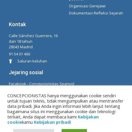
Organisasi Gerejawi
Dokumentasi Refleksi Sejarah
Kontak
Calle Sánchez Guerrero, 16
dan 18 tahun
28043 Madrid
91 54 01 460
Saluran keluhan
Jejaring sosial
Facabook - Concepcionistas Spanyol
Facebook - Konsepsionis Brasil
CONCEPCIONISTAS hanya menggunakan cookie sendiri
untuk tujuan teknis, tidak mengumpulkan atau mentransfer
© Hak Cipta MM. konsepsi. Dikembangkan oleh LC.
data pribadi. Jika Anda ingin informasi lebih lanjut tentang
TL
bagaimana situs ini menggunakan cookie dan teknologi
terkait, Anda dapat membaca kami
Kebijakan
cookie
kamu
Kebijakan pribadi
Peringatan hukum
|
Kebijakan pribadi
|
Kebijakan