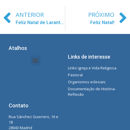
ANTERIOR
PRÓXIMO
Feliz Natal de Larantuka!
Feliz Natal!
Atalhos
Links de interesse
Links Igreja e Vida Religiosa.
Documentos da Intranet - Secretária
Gestão de Organizações e Delegações
Instrutores de intranet
Lista de reprodução do Spotify da Concecionista
Pastoral
Organismos eclesiais
Documentação de História-
Reflexão
Contato
Rua Sánchez Guerrero, 16 e
18
28043 Madrid