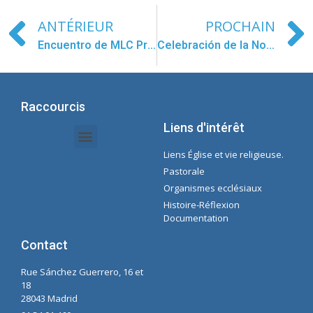
ANTÉRIEUR
PROCHAIN
Encuentro de MLC Provincia de Asia
Celebración de la Novena de la Inmaculada en Ilsan
Raccourcis
Liens d'intérêt
Liens Église et vie religieuse.
Documents Intranet - Secrétaire
Gestion des Organisations et des Délégations
Intranet de l'économie
Liste de lecture Spotify Concepcioniste
Pastorale
Organismes ecclésiaux
Histoire-Réflexion
Documentation
Contact
Rue Sánchez Guerrero, 16 et
18
28043 Madrid