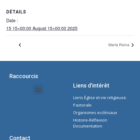
DÉTAILS
Date :
15 15+00:00 August 15+00:00 2025
María Reina
Raccourcis
Liens d'intérêt
Liens Église et vie religieuse.
Documents Intranet - Secrétaire
Gestion des Organisations et des Délégations
Intranet de l'économie
Liste de lecture Spotify Concepcioniste
Pastorale
Organismes ecclésiaux
Histoire-Réflexion
Documentation
Contact