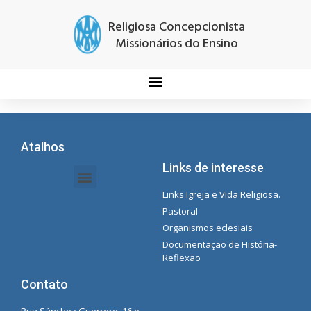
Religiosa Concepcionista
Missionários do Ensino
Atalhos
Links de interesse
Links Igreja e Vida Religiosa.
Documentos da Intranet - Secretária
Gestão de Organizações e Delegações
Instrutores de intranet
Lista de reprodução do Spotify da Concecionista
Pastoral
Organismos eclesiais
Documentação de História-
Reflexão
Contato