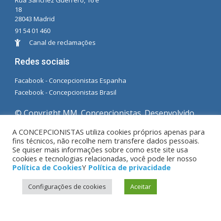
Rua Sánchez Guerrero, 16 e
18
28043 Madrid
91 54 01 460
Canal de reclamações
Redes sociais
Facabook - Concepcionistas Espanha
Facebook - Concepcionistas Brasil
© Copyright MM. Concepcionistas. Desenvolvido
por LC. S.L.
A CONCEPCIONISTAS utiliza cookies próprios apenas para
fins técnicos, não recolhe nem transfere dados pessoais.
Se quiser mais informações sobre como este site usa
Aviso Legal
|
Política de privacidade
|
Política de
cookies e tecnologias relacionadas, você pode ler nosso
Cookies
Política de Cookies
Y
Política de privacidade
Configurações de cookies
Aceitar