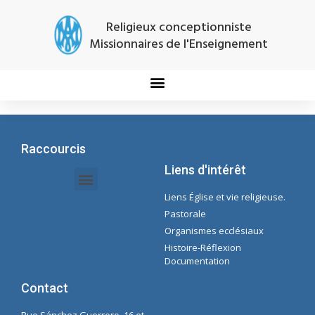
Religieux conceptionniste
Missionnaires de l'Enseignement
Raccourcis
Liens d'intérêt
Liens Église et vie religieuse.
Documents Intranet - Secrétaire
Gestion des Organisations et des Délégations
Intranet de l'économie
Liste de lecture Spotify Concepcioniste
Pastorale
Organismes ecclésiaux
Histoire-Réflexion
Documentation
Contact