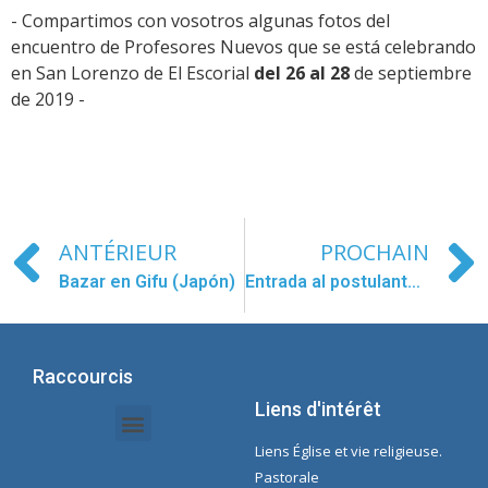
- Compartimos con vosotros algunas fotos del
encuentro de Profesores Nuevos que se está celebrando
en San Lorenzo de El Escorial
del 26 al 28
de septiembre
de 2019 -
ANTÉRIEUR
PROCHAIN
Bazar en Gifu (Japón)
Entrada al postulantado
Raccourcis
Liens d'intérêt
Liens Église et vie religieuse.
Documents Intranet - Secrétaire
Gestion des Organisations et des Délégations
Intranet de l'économie
Liste de lecture Spotify Concepcioniste
Pastorale