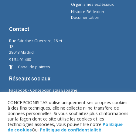
Organismes ecclésiaux
Histoire-Réflexion
Documentation
Contact
Rue Sánchez Guerrero, 16 et
18
28043 Madrid
91 54 01 460
Canal de plaintes
Réseaux sociaux
Facabook - Concepcionistas Espagne
Facebook - Conceptionnistes Brésil
CONCEPCIONISTAS utilise uniquement ses propres cookies
à des fins techniques, elle ne collecte ni ne transfère de
© Copyright MM. Conceptionnistes. Développé par
données personnelles. Si vous souhaitez plus d'informations
LC. S.L.
sur la façon dont ce site utilise les cookies et les
technologies associées, vous pouvez lire notre
Politique
de cookies
Oui
Politique de confidentialité
Avis juridique
|
Politique de confidentialité
|