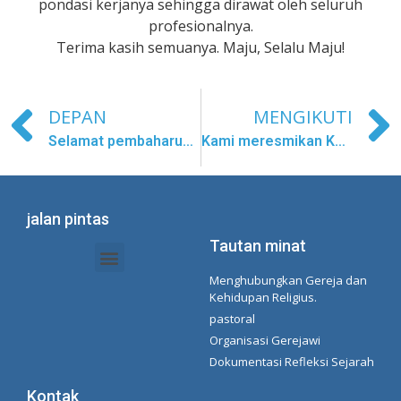
pondasi kerjanya sehingga dirawat oleh seluruh
profesionalnya.
Terima kasih semuanya. Maju, Selalu Maju!
DEPAN
MENGIKUTI
Selamat pembaharuan sumpah
Kami meresmikan Kapel Pertama yang didedikasikan untuk Saint Carmen Sallés di Brasil
jalan pintas
Tautan minat
Menghubungkan Gereja dan
Dokumen Intranet - Sekretariat
Manajemen Organisasi dan Delegasi
Daftar Putar Spotify Concepcionista
Kehidupan Religius.
pastoral
Organisasi Gerejawi
Dokumentasi Refleksi Sejarah
Kontak