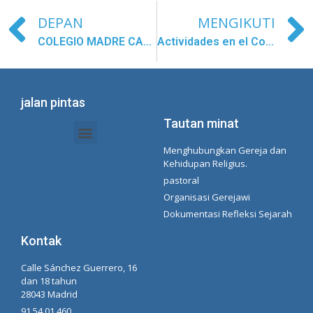
DEPAN
MENGIKUTI
COLEGIO MADRE CARMEN SALLÉS DE BRASILIA
Actividades en el Colegio de Pulguang-dong Corea
jalan pintas
Tautan minat
Menghubungkan Gereja dan
Dokumen Intranet - Sekretariat
Manajemen Organisasi dan Delegasi
Daftar Putar Spotify Concepcionista
Kehidupan Religius.
pastoral
Organisasi Gerejawi
Dokumentasi Refleksi Sejarah
Kontak
Calle Sánchez Guerrero, 16
dan 18 tahun
28043 Madrid
91 54 01 460