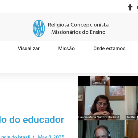
Religiosa Concepcionista
Missionários do Ensino
Visualizar
Missão
Onde estamos
o do educador
incia do brasil
/
May 8, 2025