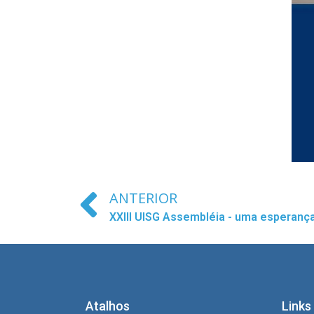
ANTERIOR
XXIII UISG Assembléia - uma esperanç
Atalhos
Links