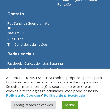
Reflexão
Contato
Rua Sánchez Guerrero, 16 e
18
28043 Madrid
91 54 01 460
Canal de reclamações
Redes sociais
Facabook - Concepcionistas Espanha
Facebook - Concepcionistas Brasil
A CONCEPCIONISTAS utiliza cookies próprios apenas para
© Copyright MM. Concepcionistas. Desenvolvido
fins técnicos, não recolhe nem transfere dados pessoais.
por LC. S.L.
Se quiser mais informações sobre como este site usa
cookies e tecnologias relacionadas, você pode ler nosso
Política de Cookies
Y
Política de privacidade
Aviso Legal
|
Política de privacidade
|
Política de
Configurações de cookies
Aceitar
Cookies