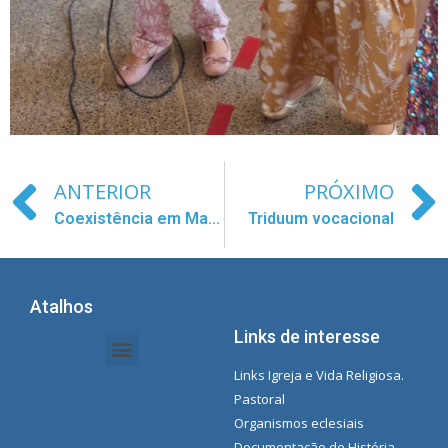
ANTERIOR
PRÓXIMO
Coexistência em Madri Sánchez Guerrero
Triduum vocacional
Atalhos
Links de interesse
Links Igreja e Vida Religiosa.
Documentos da Intranet - Secretária
Gestão de Organizações e Delegações
Instrutores de intranet
Lista de reprodução do Spotify da Concecionista
Pastoral
Organismos eclesiais
Documentação de História-