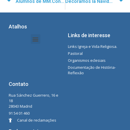
Alumnos de MM.Concepcionistas Segovia viajan a Noruega
Decoramos la Navidad en Sao Paulo
Atalhos
Links de interesse
Links Igreja e Vida Religiosa.
Documentos da Intranet - Secretária
Gestão de Organizações e Delegações
Instrutores de intranet
Lista de reprodução do Spotify da Concecionista
Pastoral
Organismos eclesiais
Documentação de História-
Reflexão
Contato
Rua Sánchez Guerrero, 16 e
18
28043 Madrid
91 54 01 460
Canal de reclamações