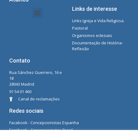
Links de interesse
Links Igreja e Vida Religiosa.
Documentos da Intranet - Secretária
Gestão de Organizações e Delegações
Instrutores de intranet
Lista de reprodução do Spotify da Concecionista
Pastoral
Organismos eclesiais
Documentação de História-
Reflexão
Contato
Rua Sánchez Guerrero, 16 e
18
28043 Madrid
91 54 01 460
Canal de reclamações
Redes sociais
Facabook - Concepcionistas Espanha
Facebook - Concepcionistas Brasil