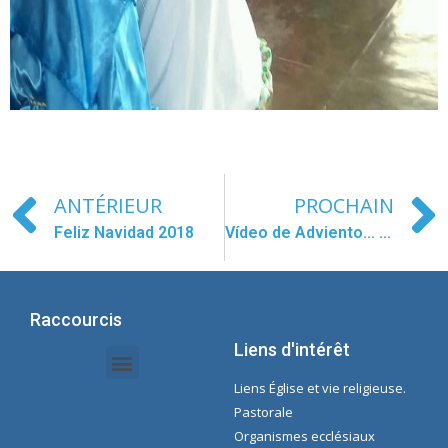
ANTÉRIEUR
PROCHAIN
Feliz Navidad 2018
Vídeo de Adviento… la espera y el silencio de María
Raccourcis
Liens d'intérêt
Liens Église et vie religieuse.
Documents Intranet - Secrétaire
Gestion des Organisations et des Délégations
Intranet de l'économie
Liste de lecture Spotify Concepcioniste
Pastorale
Organismes ecclésiaux