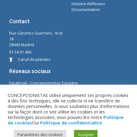
Histoire-Réflexion
Documentation
Contact
Rue Sánchez Guerrero, 16 et
18
28043 Madrid
91 54 01 460
Canal de plaintes
Réseaux sociaux
Facabook - Concepcionistas Espagne
Facebook - Conceptionnistes Brésil
CONCEPCIONISTAS utilise uniquement ses propres cookies
à des fins techniques, elle ne collecte ni ne transfère de
© Copyright MM. Conceptionnistes. Développé par
données personnelles. Si vous souhaitez plus d'informations
LC. S.L.
sur la façon dont ce site utilise les cookies et les
technologies associées, vous pouvez lire notre
Politique
de cookies
Oui
Politique de confidentialité
Avis juridique
|
Politique de confidentialité
|
Paramètres des cookies
Accepter
Politique de cookies