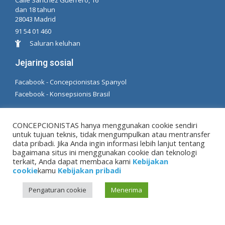
Calle Sánchez Guerrero, 16
dan 18 tahun
28043 Madrid
91 54 01 460
Saluran keluhan
Jejaring sosial
Facabook - Concepcionistas Spanyol
Facebook - Konsepsionis Brasil
© Hak Cipta MM. konsepsi. Dikembangkan oleh LC.
CONCEPCIONISTAS hanya menggunakan cookie sendiri
TL
untuk tujuan teknis, tidak mengumpulkan atau mentransfer
data pribadi. Jika Anda ingin informasi lebih lanjut tentang
bagaimana situs ini menggunakan cookie dan teknologi
Peringatan hukum
|
Kebijakan pribadi
|
Kebijakan
terkait, Anda dapat membaca kami
Kebijakan
cookie
cookie
kamu
Kebijakan pribadi
Pengaturan cookie
Menerima