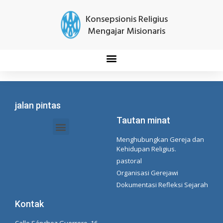
Konsepsionis Religius
Mengajar Misionaris
jalan pintas
Tautan minat
Menghubungkan Gereja dan
Dokumen Intranet - Sekretariat
Manajemen Organisasi dan Delegasi
Daftar Putar Spotify Concepcionista
Kehidupan Religius.
pastoral
Organisasi Gerejawi
Dokumentasi Refleksi Sejarah
Kontak