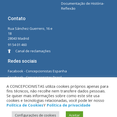
Documentação de História-
Reflexão
Contato
Rua Sánchez Guerrero, 16 e
18
28043 Madrid
91 54 01 460
Canal de reclamações
Redes sociais
Facabook - Concepcionistas Espanha
Facebook - Concepcionistas Brasil
A CONCEPCIONISTAS utiliza cookies próprios apenas para
© Copyright MM. Concepcionistas. Desenvolvido
fins técnicos, não recolhe nem transfere dados pessoais.
por LC. S.L.
Se quiser mais informações sobre como este site usa
cookies e tecnologias relacionadas, você pode ler nosso
Política de Cookies
Y
Política de privacidade
Aviso Legal
|
Política de privacidade
|
Política de
Configurações de cookies
Aceitar
Cookies