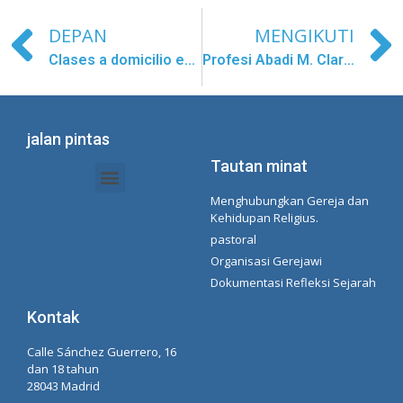
DEPAN
MENGIKUTI
Clases a domicilio en Larantuka
Profesi Abadi M. Clara Lee
jalan pintas
Tautan minat
Menghubungkan Gereja dan
Dokumen Intranet - Sekretariat
Manajemen Organisasi dan Delegasi
Daftar Putar Spotify Concepcionista
Kehidupan Religius.
pastoral
Organisasi Gerejawi
Dokumentasi Refleksi Sejarah
Kontak
Calle Sánchez Guerrero, 16
dan 18 tahun
28043 Madrid